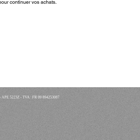
pour continuer vos achats.
5 - APE 5223Z - TVA : FR 09 894253087