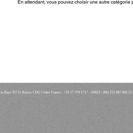
En attendant, vous pouvez choisir une autre catégorie 
de la Haye 95731 Roissy CDG Cedex France - +33 17 379 1717 - SIRET : 894 253 087 000 1