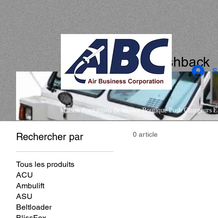
Pushback
S
Maison
Prestations de service
Boutique
Push
Chargeurs
E
0 article
Rechercher par
Tous les produits
ACU
Ambulift
ASU
Beltloader
BlissFox