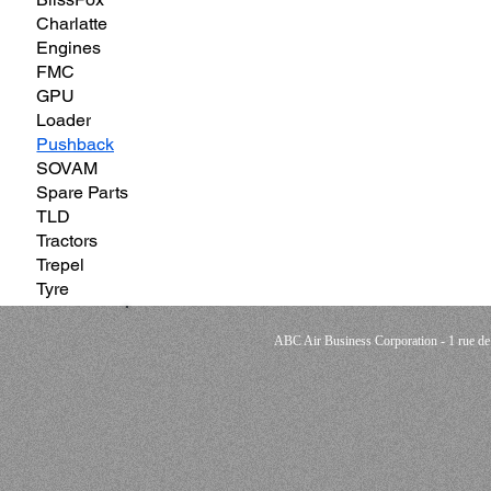
Charlatte
Engines
FMC
GPU
Loader
Pushback
SOVAM
Spare Parts
TLD
Tractors
Trepel
Tyre
ABC Air Business Corporation - 1 rue 