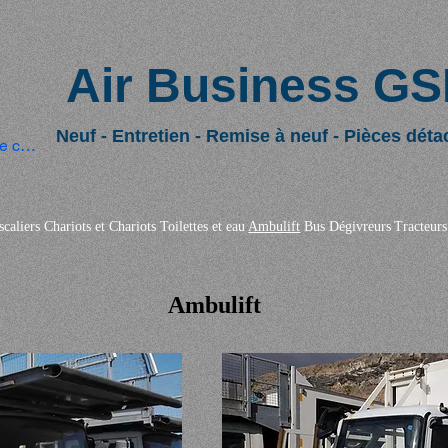
Air Business GS
Neuf - Entretien - Remise à neuf - Pièces déta
e connecter
scaliers
Chariots et Chariots
Toilettes et eau
Ambulift
Bus
Dégivreurs
Tracteurs
Ambulift