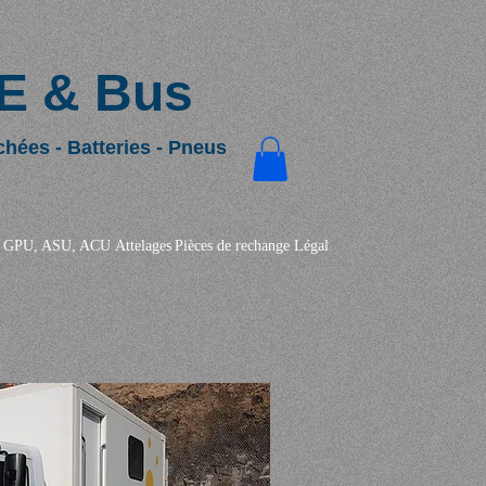
E & Bus
chées - Batteries - Pneus
GPU, ASU, ACU
Attelages
Pièces de rechange
Légal