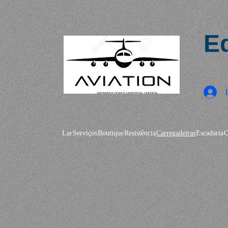
Eq
Lar
Serviços
Boutique
Resistência
Carregadeiras
Escadaria
C