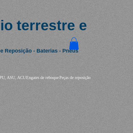
o terrestre e
 Reposição - Baterias - Pneus
PU, ASU, ACU
Engates de reboque
Peças de reposição