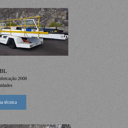
NBL
abricação 2008
nidades
ha técnica