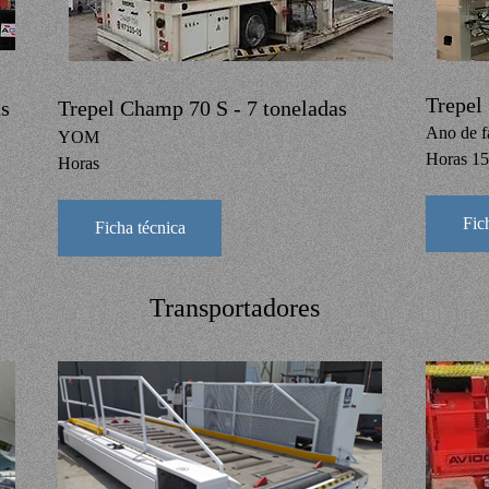
Trepel
s
Trepel Champ 70 S - 7 toneladas
Ano de f
YOM
Horas 1
Horas
Fic
Ficha técnica
Transportadores