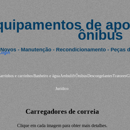
uipamentos de apoi
ônibus
Novos - Manutenção - Recondicionamento - Peças de
Login
arrinhos e carrinhos
Banheiro e água
Ambulift
Ônibus
Descongelantes
Tratores
G
Jurídico
Carregadores de correia
Clique em cada imagem para obter mais detalhes.